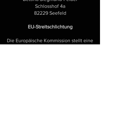
Schlosshof 4a
82229 Seefeld
EU-Streitschlichtung
Die Europäische Kommission stellt eine
Plattform zur Online-Streitbeilegung
(OS) bereit:
https://ec.europa.eu/consumers/odr/.
Unsere E-Mail-Adresse finden Sie oben
im Impressum.
Verbraucherstreitbeilegung/Universalsc
hlichtungsstelle
Wir sind nicht bereit oder verpflichtet,
an Streitbeilegungsverfahren vor einer
Verbraucherschlichtungsstelle
teilzunehmen.